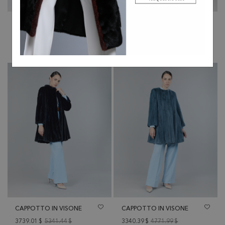
CAPPOTTO IN VISONE
CAPPOTTO DI VISONE
3739.01
$
5341.44
$
2782.33
$
3974.76
$
CAPPOTTO IN VISONE
CAPPOTTO IN VISONE
3739.01
$
5341.44
$
3340.39
$
4771.99
$