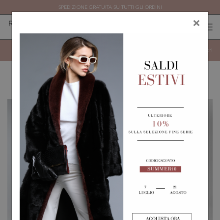
SPEDIZIONE GRATUITA SU TUTTI GLI ORDINI
×
0
0
(
)
(
)
FINE SERIE
Mostra
Filtri
Ultimi capi disponibili in taglie e colori selezionati. Occasioni speciali con
sconti fino al 50%.