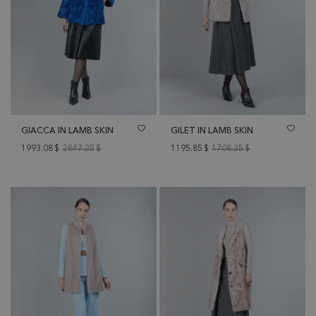
GIACCA IN LAMB SKIN
GILET IN LAMB SKIN
1993.08
$
2847.25
$
1195.85
$
1708.35
$