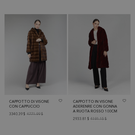
CAPPOTTO DI VISONE
CAPPOTTO IN VISONE
CON CAPPUCCIO
ADERENRE CON GONNA
A RUOTA ROSSO 100CM
3340.39
$
4771.99
$
2933.81
$
4191.15
$