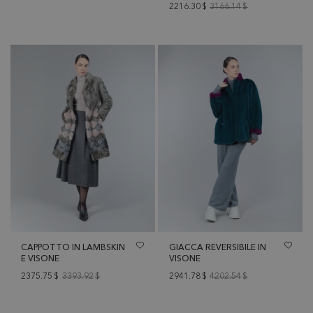
2216.30
$
3166.14
$
CAPPOTTO IN LAMBSKIN
GIACCA REVERSIBILE IN
E VISONE
VISONE
2375.75
$
3393.92
$
2941.78
$
4202.54
$