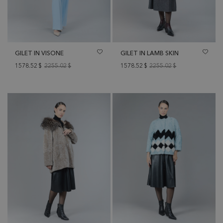
GILET IN VISONE
GILET IN LAMB SKIN
1578.52
$
2255.02
$
1578.52
$
2255.02
$