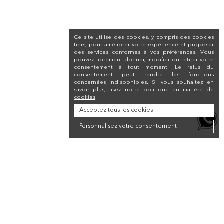
Ce site utilise des cookies, y compris des cookies
tiers, pour améliorer votre expérience et proposer
des services conformes à vos préférences. Vous
pouvez librement donner, modifier ou retirer votre
consentement à tout moment. Le refus du
consentement peut rendre les fonctions
concernées indisponibles. Si vous souhaitez en
savoir plus, lisez notre
politique en matière de
cookies
.
Acceptez tous les cookies
Personnalisez votre consentement
Newsletter
Inscrivez-vous à la lettre d'information pour recevoir une réduction de 10 %
sur votre premier achat.