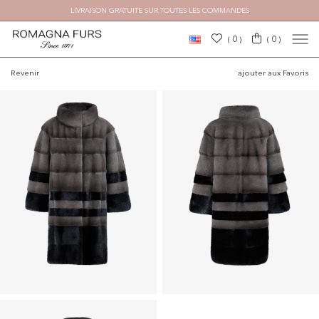
LIVRAISON GRATUITE SUR TOUTES LES COMMANDES
×
0
0
(
)
(
)
Revenir
ajouter aux Favoris