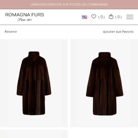
LIVRAISON GRATUITE SUR TOUTES LES COMMANDES
0
0
(
)
(
)
Revenir
ajouter aux Favoris