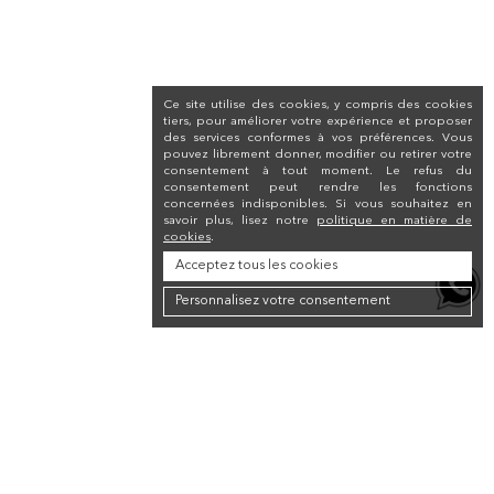
Ce site utilise des cookies, y compris des cookies
tiers, pour améliorer votre expérience et proposer
des services conformes à vos préférences. Vous
pouvez librement donner, modifier ou retirer votre
consentement à tout moment. Le refus du
consentement peut rendre les fonctions
concernées indisponibles. Si vous souhaitez en
savoir plus, lisez notre
politique en matière de
cookies
.
Acceptez tous les cookies
Personnalisez votre consentement
Newsletter
Inscrivez-vous à la lettre d'information pour recevoir une réduction de 10 %