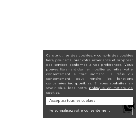
Ce site utilise des cookies, y compris des cookies
tiers, pour améliorer votre expérience et proposer
des services conformes à vos préférences. Vous
pouvez librement donner, modifier ou retirer votre
consentement à tout moment. Le refus du
consentement peut rendre les fonctions
concernées indisponibles. Si vous souhaitez en
savoir plus, lisez notre
politique en matière de
cookies
.
Acceptez tous les cookies
Personnalisez votre consentement