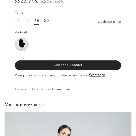
2244.71
$
3206.73
$
Taille
44
46
48
50
Guide des tailles
Varianti
Ajouter au panier
Pour plus d'informations, contactez-nous sur
Whatsapp
Details
Paiement et Expédition
Vous aimerez aussi