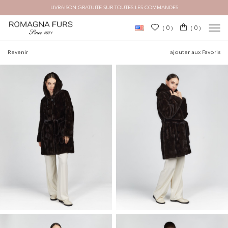
LIVRAISON GRATUITE SUR TOUTES LES COMMANDES
×
0
0
(
)
(
)
Revenir
ajouter aux Favoris