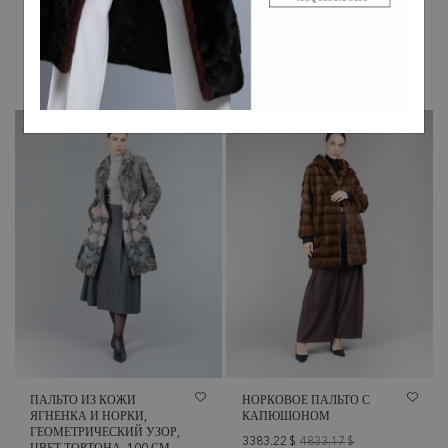
3448.97
$
ТКАНИ, МНОГОЦВЕТНАЯ,
60 СМ.
1141.97
$
ПАЛЬТО ИЗ КОЖИ
НОРКОВОЕ ПАЛЬТО С
ЯГНЕНКА И НОРКИ,
КАПЮШОНОМ
ГЕОМЕТРИЧЕСКИЙ УЗОР,
3383.22
$
4833.17
$