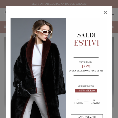
БЕСПЛАТНАЯ ДОСТАВКА НА ВСЕ ЗАКАЗЫ
×
0
0
(
)
(
)
МЕХА
Показать категории
Показать
Фильтры
РЕВЕРСИВНАЯ КУРТКА ИЗ
ПАЛЬТО ИЗ НОРКИ
ПУШИСТОЙ ЛИСЫ И