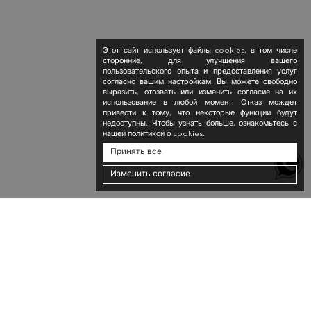
Этот сайт использует файлы cookies, в том числе
сторонние, для улучшения вашего
пользовательского опыта и предоставления услуг
согласно вашим настройкам. Вы можете свободно
выразить, отозвать или изменить согласие на их
использование в любой момент. Отказ мождет
привести к тому, что некоторые функции будут
недоступны. Чтобы узнать больше, ознакомьтесь с
нашей
политикой о cookies
.
Принять все
Изменить согласие
Новостная рассылка
Подпишитесь на новостную рассылку и получите скидку 10% на вашу первую
покупку