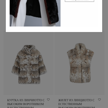
КАПЮШОНОМ, 85 СМ
С ОБРАТИМОЙ
НАТУРАЛЬНОЙ
9228.00
$
ОТДЕЛКОЙ, 80 СМ.
5652.15
$
КУРТКА ИЗ ЛИНЧИОТТО С
ЖИЛЕТ ИЗ ЛИНЦИОТТО С
ВЫСОКИМ ВОРОТНИКОМ
ЕСТЕСТВЕННЫМ