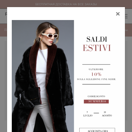
БЕСПЛАТНАЯ ДОСТАВКА НА ВСЕ ЗАКАЗЫ
×
0
0
(
)
(
)
РЫСЬ
Показать категории
Показать
Фильтры
ПАЛЬТО ИЗ ЛИНЧИОТТА С
ПАЛЬТО ИЗ ЛИНЬОТА С
НАТУРАЛЬНЫМ
ВЫСОКИМ ВОРОТНИКОМ,