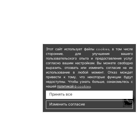
Этот сайт использует файлы cookies, в том числе
сторонние, для улучшения вашего
пользовательского опыта и предоставления услуг
согласно вашим настройкам. Вы можете свободно
выразить, отозвать или изменить согласие на их
использование в любой момент. Отказ мождет
привести к тому, что некоторые функции будут
недоступны. Чтобы узнать больше, ознакомьтесь с
нашей
политикой о cookies
.
Принять все
Изменить согласие