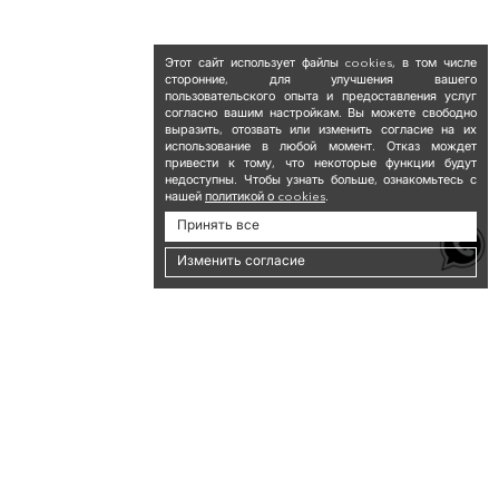
Этот сайт использует файлы cookies, в том числе
сторонние, для улучшения вашего
пользовательского опыта и предоставления услуг
согласно вашим настройкам. Вы можете свободно
выразить, отозвать или изменить согласие на их
использование в любой момент. Отказ мождет
привести к тому, что некоторые функции будут
недоступны. Чтобы узнать больше, ознакомьтесь с
нашей
политикой о cookies
.
Принять все
Изменить согласие
Новостная рассылка
Подпишитесь на новостную рассылку и получите скидку 10% на вашу первую
покупку