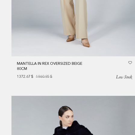
MANTELLA IN REX OVERSIZED BEIGE
80CM
Low Stock
1372.67
$
1960.95
$