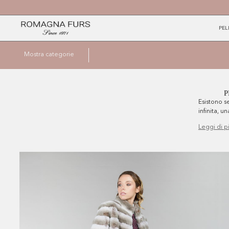
PEL
Mostra categorie
P
Esistono s
infinita, u
leggi di p