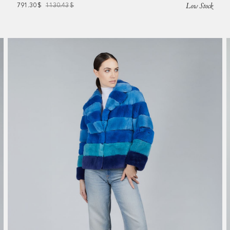
Low Stock
791.30
$
1130.43
$