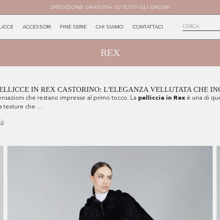
SPEDIZIONE GRATUITA SU TUTTI GLI ORDINI
LICCE
ACCESSORI
FINE SERIE
CHI SIAMO
CONTATTACI
REX
ELLICCE IN REX CASTORINO: L'ELEGANZA VELLUTATA CHE I
ensazioni che restano impresse al primo tocco. La
pelliccia in Rex
è una di qu
na texture che …
iù