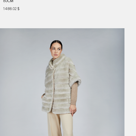
60CM
1488.02
$