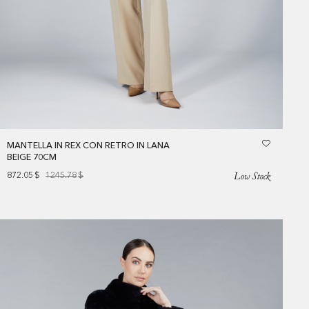
MANTELLA IN REX CON RETRO IN LANA
BEIGE 70CM
Low Stock
872.05
$
1245.78
$