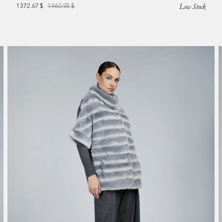
Low Stock
1372.67
$
1960.95
$