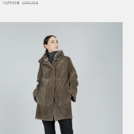
1679.50
$
2399.28
$