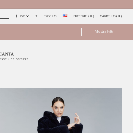
$ USD
IT
PROFILO
PREFERITI
(
0
)
CARRELLO
(
0
)
×
Mostra
Filtri
NCANTA
este: una carezza