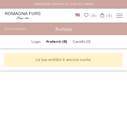
SPEDIZIONE GRATUITA SU TUTTI GLI ORDINI
0
0
(
)
(
)
Preferiti
Torna indietro
Login
Preferiti (
0
)
Carrello (
0
)
La tua wishlist è ancora vuota.