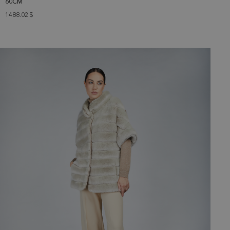
60CM
1488.02
$