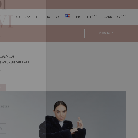
$ USD
IT
PROFILO
PREFERITI
(
0
)
CARRELLO
(
0
)
×
Mostra
Filtri
NCANTA
este: una carezza