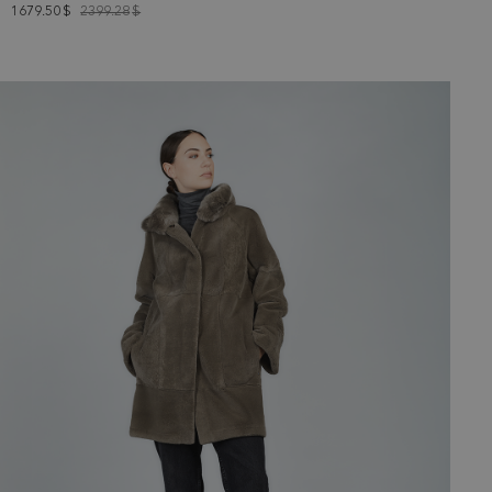
1679.50
$
2399.28
$