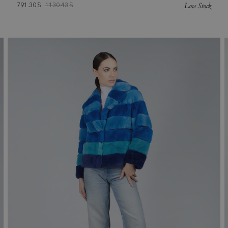
Low Stock
791.30
$
1130.43
$