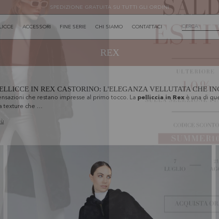
SPEDIZIONE GRATUITA SU TUTTI GLI ORDINI
LICCE
ACCESSORI
FINE SERIE
CHI SIAMO
CONTATTACI
REX
ELLICCE IN REX CASTORINO: L'ELEGANZA VELLUTATA CHE I
ensazioni che restano impresse al primo tocco. La
pelliccia in Rex
è una di qu
na texture che …
iù