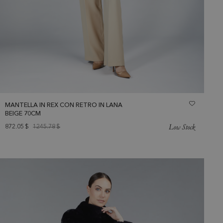
MANTELLA IN REX CON RETRO IN LANA
BEIGE 70CM
Low Stock
872.05
$
1245.78
$