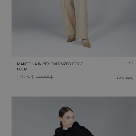
MANTELLA IN REX OVERSIZED BEIGE
80CM
Low Stock
1372.67
$
1960.95
$