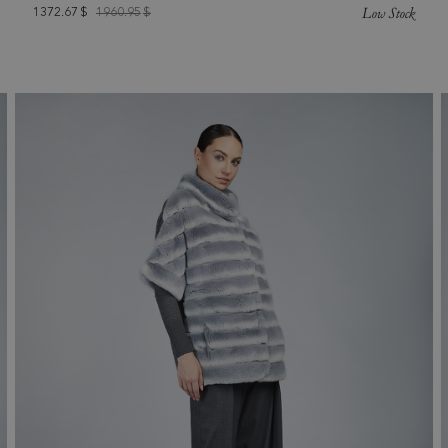
Low Stock
1372.67
$
1960.95
$