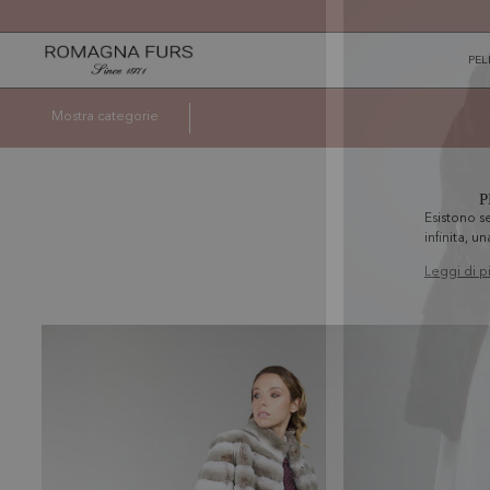
PEL
Mostra categorie
P
Esistono s
infinita, u
leggi di p