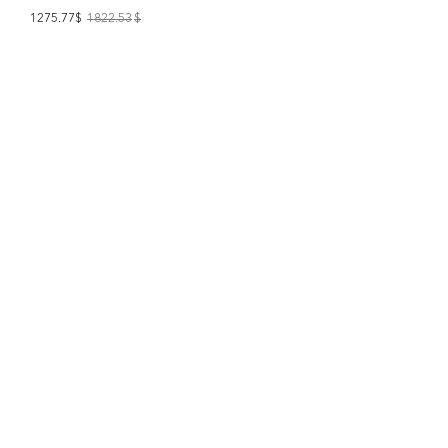
1275.77$
1822.53
$