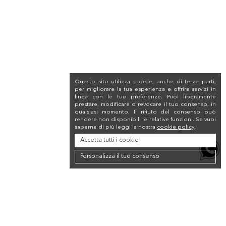
Questo sito utilizza cookie, anche di terze parti,
per migliorare la tua esperienza e offrire servizi in
linea con le tue preferenze. Puoi liberamente
prestare, modificare o revocare il tuo consenso, in
qualsiasi momento. Il rifiuto del consenso può
rendere non disponibili le relative funzioni. Se vuoi
saperne di più leggi la nostra
cookie policy
.
Accetta tutti i cookie
Personalizza il tuo consenso