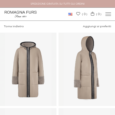
SPEDIZIONE GRATUITA SU TUTTI GLI ORDINI
0
0
(
)
(
)
Torna indietro
Aggiungi ai preferiti