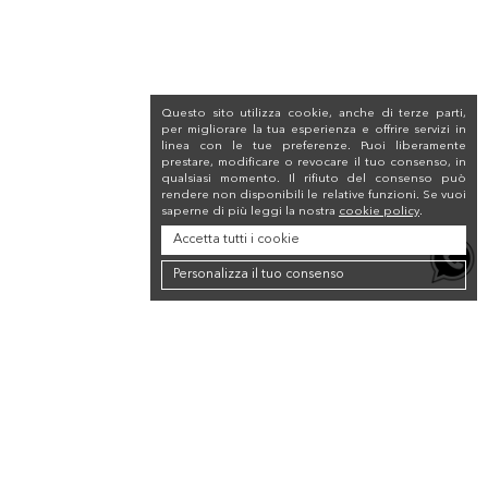
Questo sito utilizza cookie, anche di terze parti,
per migliorare la tua esperienza e offrire servizi in
linea con le tue preferenze. Puoi liberamente
prestare, modificare o revocare il tuo consenso, in
qualsiasi momento. Il rifiuto del consenso può
rendere non disponibili le relative funzioni. Se vuoi
saperne di più leggi la nostra
cookie policy
.
Accetta tutti i cookie
Personalizza il tuo consenso
Newsletter
Iscriviti alla newsletter per ricevere uno sconto del 10% sul tuo primo
acquisto