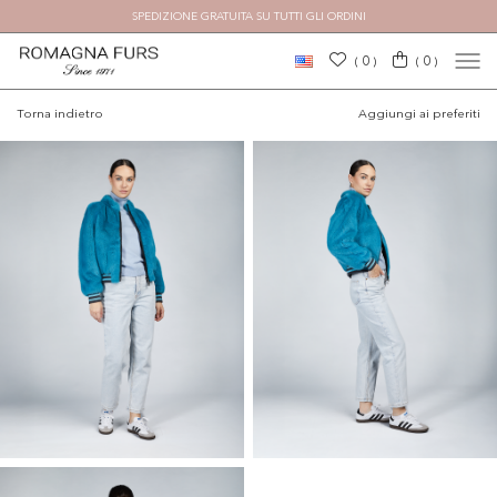
SPEDIZIONE GRATUITA SU TUTTI GLI ORDINI
0
0
(
)
(
)
Torna indietro
Aggiungi ai preferiti