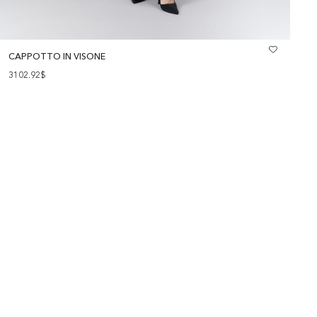
CAPPOTTO IN VISONE
G
F
3102.92$
2