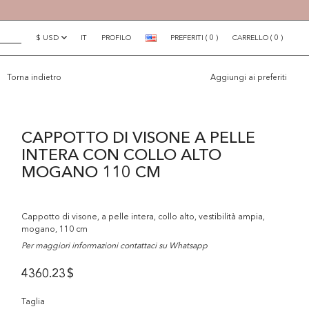
$ USD
IT
PROFILO
PREFERITI
(
0
)
CARRELLO
(
0
)
×
Torna indietro
Aggiungi ai preferiti
CAPPOTTO DI VISONE A PELLE
INTERA CON COLLO ALTO
MOGANO 110 CM
Cappotto di visone, a pelle intera, collo alto, vestibilità ampia,
mogano, 110 cm
Per maggiori informazioni contattaci su Whatsapp
4360.23
$
Taglia