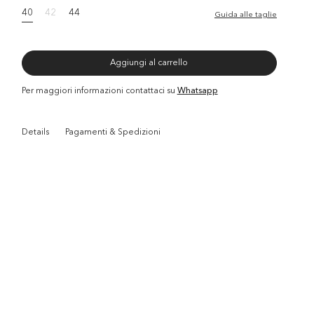
40
42
44
Guida alle taglie
Aggiungi al carrello
Per maggiori informazioni contattaci su
Whatsapp
Details
Pagamenti & Spedizioni