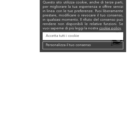
Questo sito utilizza cookie, anche di terze parti,
per migliorare la tua esperienza e offrire servizi
in linea con le tue preferenze. Puoi liberamente
prestare, modificare o revocare il tuo consenso,
in qualsiasi momento. Il rifiuto del consenso può
rendere non disponibili le relative funzioni. Se
vuoi saperne di più leggi la nostra
cookie policy
.
Accetta tutti i cookie
Personalizza il tuo consenso
rsonalizzata! Compila il form per contattarci