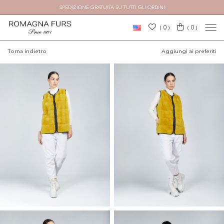
SPEDIZIONE GRATUITA SU TUTTI GLI ORDINI
×
0
0
(
)
(
)
Torna indietro
Aggiungi ai preferiti