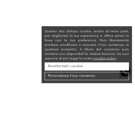
Questo sito utilizza cookie, anche di terze parti,
per migliorare la tua esperienza e offrire servizi in
linea con le tue preferenze. Puoi liberamente
prestare, modificare o revocare il tuo consenso, in
qualsiasi momento. Il rifiuto del consenso può
rendere non disponibili le relative funzioni. Se vuoi
saperne di più leggi la nostra
cookie policy
.
Accetta tutti i cookie
Personalizza il tuo consenso
Newsletter
Iscriviti alla newsletter per ricevere uno sconto del 10% sul tuo primo
acquisto