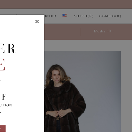
$ USD
IT
PROFILO
PREFERITI
(
0
)
CARRELLO
(
0
)
×
Mostra
Filtri