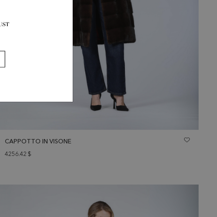
CAPPOTTO IN VISONE
4256.42
$