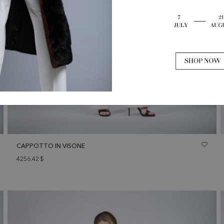
CAPPOTTO IN VISONE
4256.42
$