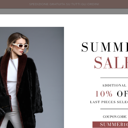
SPEDIZIONE GRATUITA SU TUTTI GLI ORDINI
LICCE
ACCESSORI
FINE SERIE
CHI SIAMO
CONTATTACI
Scopri tutti i prodotti