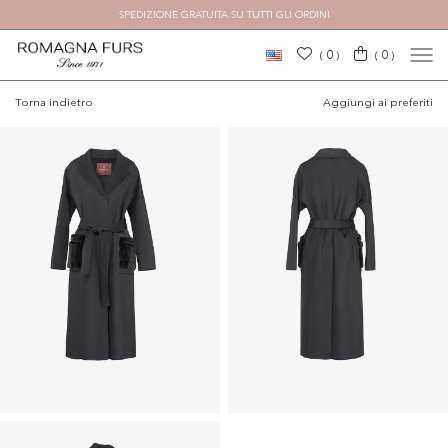
SPEDIZIONE GRATUITA SU TUTTI GLI ORDINI
0
0
(
)
(
)
Torna indietro
Aggiungi ai preferiti