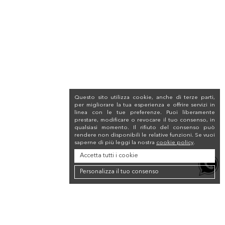
Questo sito utilizza cookie, anche di terze parti,
per migliorare la tua esperienza e offrire servizi in
linea con le tue preferenze. Puoi liberamente
prestare, modificare o revocare il tuo consenso, in
qualsiasi momento. Il rifiuto del consenso può
rendere non disponibili le relative funzioni. Se vuoi
saperne di più leggi la nostra
cookie policy
.
Accetta tutti i cookie
Personalizza il tuo consenso